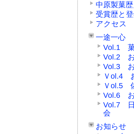
中原製菓歴
受賞歴と登
アクセス
一途一心
Vol.1
Vol.
Vol.
Ｖol.
Ｖol.
Vol.
Vol.
会
お知らせ